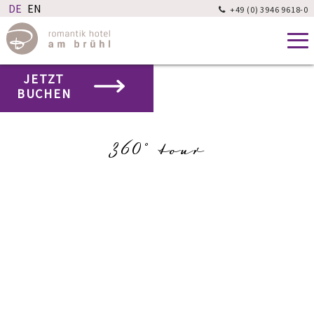
+49 (0) 3946 9618-0

JETZT
BUCHEN
360° tour