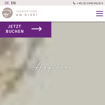
+49 (0) 3946 9618-0

JETZT
BUCHEN
Angebote