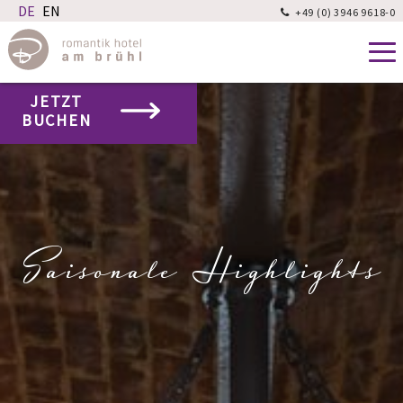
+49 (0) 3946 9618-0

JETZT
BUCHEN
Saisonale Highlights