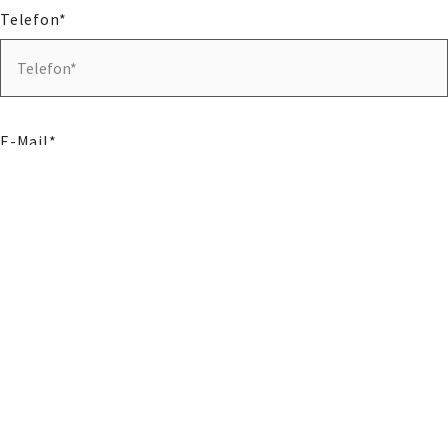
Telefon*
E-Mail*
Veranstaltungstag von*
Veranstaltungstag bis*