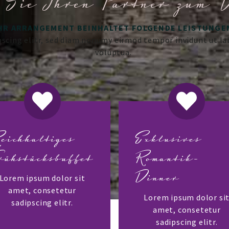
 Sie Ihren Partner zum 
HR ARRANGEMENT BEINHALTET FOLGENDE LEISTUNGE
pscing elitr, sed diam nonumy eirmod tempor invidunt ut la
voluptua.
eichhaltiges
Exklusives
rühstücksbuffet
Romantik-
Dinner
Lorem ipsum dolor sit
amet, consetetur
Lorem ipsum dolor si
sadipscing elitr.
amet, consetetur
sadipscing elitr.