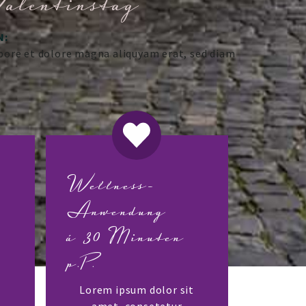
Valentinstag
N:
bore et dolore magna aliquyam erat, sed diam
Wellness-
Anwendung
á 30 Minuten
p.P.
t
Lorem ipsum dolor sit
amet, consetetur