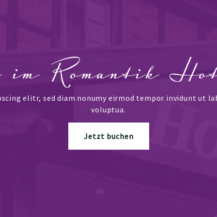
g im Romantik Ho
pscing elitr, sed diam nonumy eirmod tempor invidunt ut la
voluptua.
Jetzt buchen