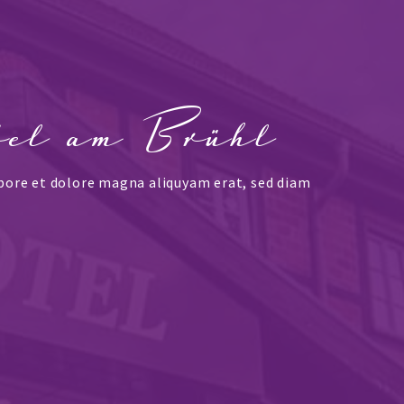
tel am Brühl
bore et dolore magna aliquyam erat, sed diam