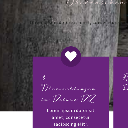
Überraschen
I
Lorem ipsum dolor sit amet, consetetur sadi
3
R
Übernachtungen
F
im Deluxe DZ
Lorem ipsum dolor sit
amet, consetetur
sadipscing elitr.