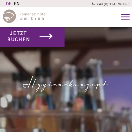
+49 (0) 3946 9618-0

JETZT
BUCHEN
Hygienekonzept